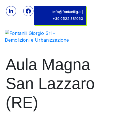
info@fontanilig.it
|
+39 0522 381063
Aula Magna
San Lazzaro
(RE)